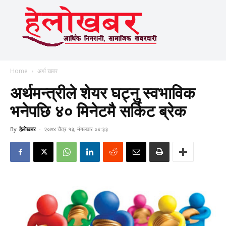
Home
अर्थ खबर
अर्थमन्त्रीले शेयर घट्नु स्वभाविक
भनेपछि ४० मिनेटमै सर्किट ब्रेक
By
हेलाेखबर
-
२०७४ चैत्र १३, मंगलवार ०४:३३