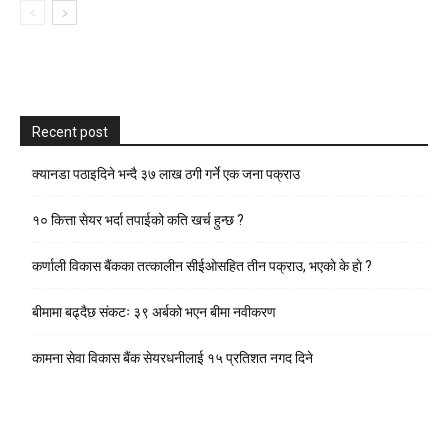
Recent post
क्यानडा पठाइदिने भन्दै ३७ लाख ठगी गर्ने एक जना पक्राउ
१० कित्ता सेयर भर्दा तपाईको कति खर्च हुन्छ ?
कर्णाली विकास बैंकका तत्कालीन सीईओसहित तीन पक्राउ, भएकाे के हाे ?
बीमामा बढ्दैछ संकटः ३९ अर्बको भएन बीमा नवीकरण
कामना सेवा विकास बैंक सेयरधनीलाई १५ प्रतिशत नगद दिने