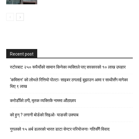
Recent post
स्टाेरबाट २५० रूपैयाँको सामान किनेका व्यक्तिले पाए सरकारको १० लाख उपहार
‘कमिशन’ को लोभले रित्तियो पोल्टाः साइबर ठगलाई बुझाउन आमा र साथीसँग मागेका
थिए ९ लाख
करोडौँको ठगी, मृतक व्यक्तिकै नाममा औंठाछाप
को हुन् ? लगानी बोर्डको सिइओ- याङकी उक्याब
गुगलको १५ अर्ब डलरको भारत डाटा सेन्टर परियोजनाः गतिसँगै विवाद