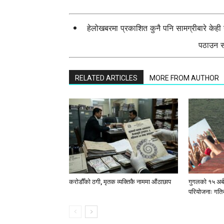
हेलोखबरमा प्रकाशित कुनै पनि सामग्रीबारे केह
पठाउन सक
RELATED ARTICLES
MORE FROM AUTHOR
करोडौँको ठगी, मृतक व्यक्तिकै नाममा औंठाछाप
गुगलको १५ अर्
परियोजनाः गतिस