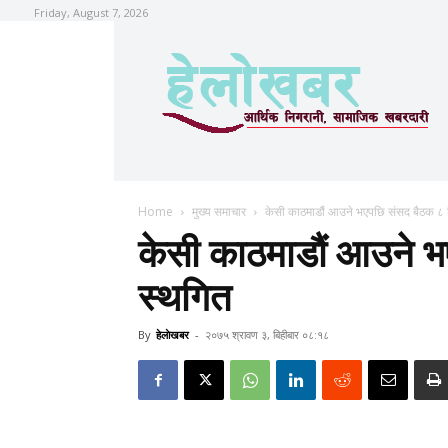
Friday, August 7, 2026
Home
मुख्य समाचार
केसी काठमाडौं आउने भएपछि संसद बैठक ८
केसी काठमाडौं आउने 
स्थगित
By
हेलाेखबर
-
२०७५ श्रावण ३, बिहीबार ०८:१८