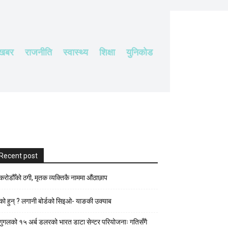
 खबर
राजनीति
स्वास्थ्य
शिक्षा
युनिकोड
Recent post
करोडौँको ठगी, मृतक व्यक्तिकै नाममा औंठाछाप
को हुन् ? लगानी बोर्डको सिइओ- याङकी उक्याब
गुगलको १५ अर्ब डलरको भारत डाटा सेन्टर परियोजनाः गतिसँगै