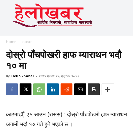
Home
समाचार
दोस्रो पाँचपोखरी हाफ म्याराथन भदौ
१० मा
By
Hello khabar
-
२०७५ श्रावण २५, शुक्रबार १०:५९
काठमाडौँ, २५ साउन (रासस) : दोस्रो पाँचपोखरी हाफ म्याराथन
अगामी भदौ १० गते हुने भएको छ ।