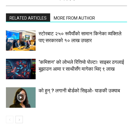
RELATED ARTICLES
MORE FROM AUTHOR
स्टाेरबाट २५० रूपैयाँको सामान किनेका व्यक्तिले
पाए सरकारको १० लाख उपहार
‘कमिशन’ को लोभले रित्तियो पोल्टाः साइबर ठगलाई
बुझाउन आमा र साथीसँग मागेका थिए ९ लाख
को हुन् ? लगानी बोर्डको सिइओ- याङकी उक्याब