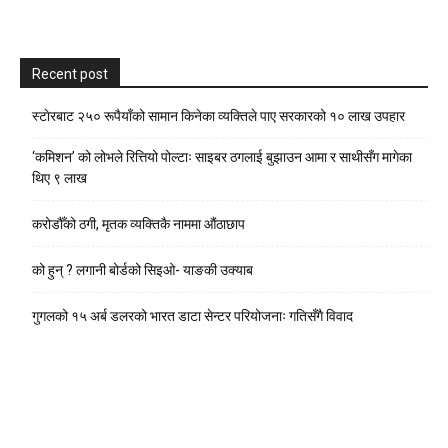
Recent post
स्टाेरबाट २५० रूपैयाँको सामान किनेका व्यक्तिले पाए सरकारको १० लाख उपहार
‘कमिशन’ को लोभले रित्तियो पोल्टाः साइबर ठगलाई बुझाउन आमा र साथीसँग मागेका
थिए ९ लाख
करोडौँको ठगी, मृतक व्यक्तिकै नाममा औंठाछाप
को हुन् ? लगानी बोर्डको सिइओ- याङकी उक्याब
गुगलको १५ अर्ब डलरको भारत डाटा सेन्टर परियोजनाः गतिसँगै विवाद