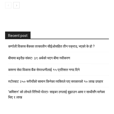
Recent post
कर्णाली विकास बैंकका तत्कालीन सीईओसहित तीन पक्राउ, भएकाे के हाे ?
बीमामा बढ्दैछ संकटः ३९ अर्बको भएन बीमा नवीकरण
कामना सेवा विकास बैंक सेयरधनीलाई १५ प्रतिशत नगद दिने
स्टाेरबाट २५० रूपैयाँको सामान किनेका व्यक्तिले पाए सरकारको १० लाख उपहार
‘कमिशन’ को लोभले रित्तियो पोल्टाः साइबर ठगलाई बुझाउन आमा र साथीसँग मागेका
थिए ९ लाख