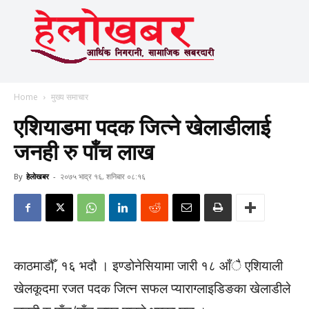
Home
मुख्य समाचार
एशियाडमा पदक जित्ने खेलाडीलाई
जनही रु पाँच लाख
By
हेलाेखबर
-
२०७५ भाद्र १६, शनिबार ०८:१६
काठमाडौँ, १६ भदौ । इण्डोनेसियामा जारी १८ आँै एशियाली
खेलकूदमा रजत पदक जित्न सफल प्याराग्लाइडिङका खेलाडीले