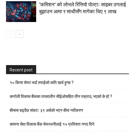
‘कमिशन’ को लोभले रित्तियो पोल्टाः साइबर ठगलाई
बुझाउन आमा र साथीसँग मागेका थिए ९ लाख
Recent post
१० कित्ता सेयर भर्दा तपाईको कति खर्च हुन्छ ?
कर्णाली विकास बैंकका तत्कालीन सीईओसहित तीन पक्राउ, भएकाे के हाे ?
बीमामा बढ्दैछ संकटः ३९ अर्बको भएन बीमा नवीकरण
कामना सेवा विकास बैंक सेयरधनीलाई १५ प्रतिशत नगद दिने