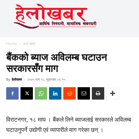
Home
अर्थ खबर
बैंकको ब्याज अविलम्ब घटाउन
सरकारसँग माग
By
हेलाेखबर
-
२०७५ माघ १८, शुक्रबार ०६:१५
विराटनगर, १८ माघ । बैंकले लिने ब्याजलाई सरकारले अविलम्ब
घटाउनुपर्ने उद्योगी एवंं व्यापारीले माग गरेका छन् ।