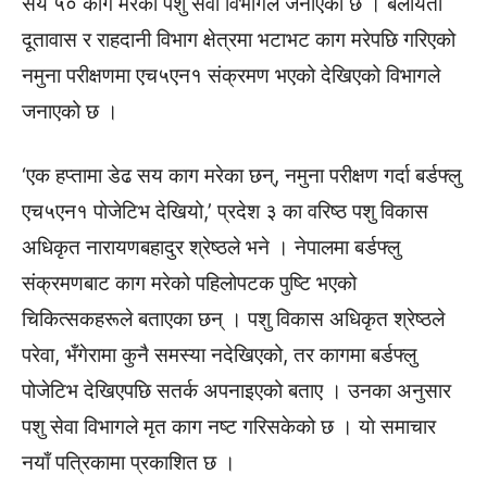
सय ५० काग मरेको पशु सेवा विभागले जनाएको छ । बेलायती
दूतावास र राहदानी विभाग क्षेत्रमा भटाभट काग मरेपछि गरिएको
नमुना परीक्षणमा एच५एन१ संक्रमण भएको देखिएको विभागले
जनाएको छ ।
‘एक हप्तामा डेढ सय काग मरेका छन्, नमुना परीक्षण गर्दा बर्डफ्लु
एच५एन१ पोजेटिभ देखियो,’ प्रदेश ३ का वरिष्ठ पशु विकास
अधिकृत नारायणबहादुर श्रेष्ठले भने । नेपालमा बर्डफ्लु
संक्रमणबाट काग मरेको पहिलोपटक पुष्टि भएको
चिकित्सकहरूले बताएका छन् । पशु विकास अधिकृत श्रेष्ठले
परेवा, भँगेरामा कुनै समस्या नदेखिएको, तर कागमा बर्डफ्लु
पोजेटिभ देखिएपछि सतर्क अपनाइएको बताए । उनका अनुसार
पशु सेवा विभागले मृत काग नष्ट गरिसकेको छ । याे समाचार
नयाँ पत्रिकामा प्रकाशित छ ।