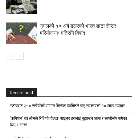
गुगलको १५ अर्ब डलरको भारत डाटा सेन्टर
परियोजनाः गतिसँगै विवाद
Recent post
स्टाेरबाट २५० रूपैयाँको सामान किनेका व्यक्तिले पाए सरकारको १० लाख उपहार
‘कमिशन’ को लोभले रित्तियो पोल्टाः साइबर ठगलाई बुझाउन आमा र साथीसँग मागेका
थिए ९ लाख