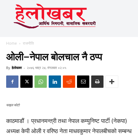
Home
राजनीति
ओली–नेपाल बोलचाल नै ठप्प
By
हेलाेखबर
-
२०७६ भाद्र २४, मंगलवार ०२:०५
फाइल फाेटाे
काठमाडौं । प्रधानमन्त्री तथा नेपाल कम्युनिष्ट पार्टी (नेकपा)
अध्यक्ष केपी ओली र वरिष्ठ नेता माधवकुमार नेपालबीचको सम्बन्ध