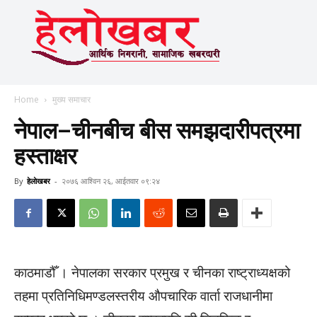
Home
मुख्य समाचार
नेपाल–चीनबीच बीस समझदारीपत्रमा
हस्ताक्षर
By
हेलाेखबर
-
२०७६ आश्विन २६, आईतवार ०९:२४
काठमाडौँ । नेपालका सरकार प्रमुख र चीनका राष्ट्राध्यक्षको
तहमा प्रतिनिधिमण्डलस्तरीय औपचारिक वार्ता राजधानीमा