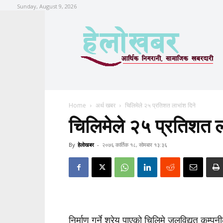
Sunday, August 9, 2026
Home
अर्थ खबर
चिलिमेले २५ प्रतिशत लाभांश दिने
चिलिमेले २५ प्रतिशत ल
By
हेलाेखबर
-
२०७६ कार्तिक १८, सोमबार १३:३६
निर्माण गर्ने श्रेय पाएको चिलिमे जलविद्युत् 