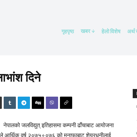
खबर
गृहपृष्ठ
हेलाे विशेष
अर्थ
ाभांश दिने
नेपालको जलविद्युत् इतिहासमा कम्पनी ढाँचाबाट आयोजना
कम्पनीले आर्थिक वर्ष २०७५÷०७६ को मुनाफाबाट शेयरधनीलाई