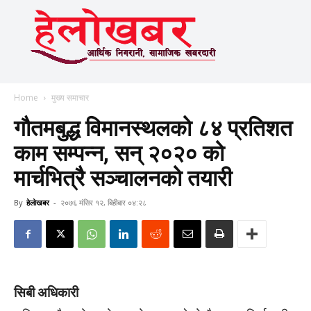
Home
मुख्य समाचार
गौतमबुद्ध विमानस्थलको ८४ प्रतिशत
काम सम्पन्न, सन् २०२० को
मार्चभित्रै सञ्चालनको तयारी
By
हेलाेखबर
-
२०७६ मंसिर १२, बिहीबार ०४:२८
सिबी अधिकारी