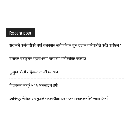
Recent post
सरकारी कर्मचारीकाे नयाँ तलबमान सार्वजनिक, कुन तहका कर्मचारीले कति पाउँछन्?
बेलायत पठाइदिने प्रलाेभनमा पारी ठगी गर्ने व्यक्ति पक्राउ
गुन्डुमा ओली र हिक्मत कार्की भनाभन
चितवनमा मात्रै ५२१ अनलाइन ठगी
कान्तिपुर सेभिङ र पशुपति सहकारीका ३४१ जना बचतकर्ताको रकम फिर्ता