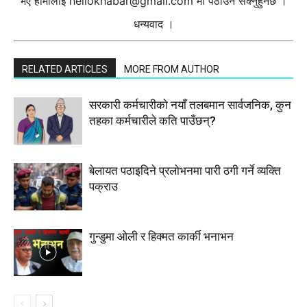
भए हामीलाई
hellokhabar@gmail.com
मा पठाउन सक्नुहुनेछ ।
धन्यवाद ।
RELATED ARTICLES
MORE FROM AUTHOR
सरकारी कर्मचारीकाे नयाँ तलबमान सार्वजनिक, कुन
तहका कर्मचारीले कति पाउँछन्?
बेलायत पठाइदिने प्रलाेभनमा पारी ठगी गर्ने व्यक्ति
पक्राउ
गुन्डुमा ओली र हिक्मत कार्की भनाभन