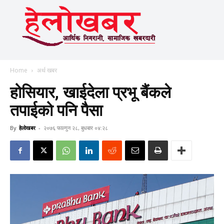
Home
अर्थ खबर
होसियार, खाईदेला प्रभू बैंकले
तपाईको पनि पैसा
By
हेलाेखबर
-
२०७६ फाल्गुन २८, बुधबार ०४:२८