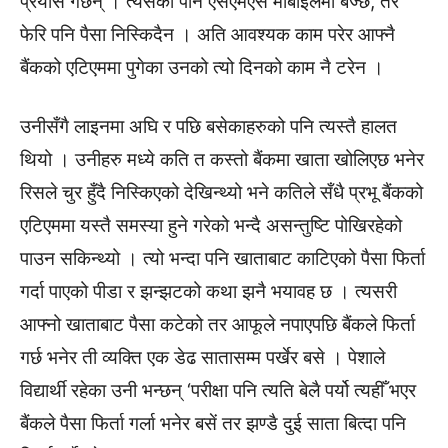
प्रयास गर्छन् । त्यसको पनि एसएमएस मोबाइलमा बज्छ, तर
फेरि पनि पैसा निस्किदैन । अति आवश्यक काम परेर आफ्नै
बैंकको एटिएममा पुगेका उनको त्यो दिनको काम नै टरेन ।
उनीसँगै लाइनमा अघि र पछि बसेकाहरुको पनि त्यस्तै हालत
थियो । उनीहरु मध्ये कति त कस्तो बैंकमा खाता खोलिएछ भनेर
रिसले चुर हुँदै निस्किएको देखिन्थ्यो भने कतिले सँधै प्रभू बैंकको
एटिएममा यस्तै समस्या हुने गरेको भन्दै असन्तुष्टि पोखिरहेको
पाउन सकिन्थ्यो । त्यो भन्दा पनि खाताबाट काटिएको पैसा फिर्ता
गर्दा पाएको पीडा र झन्झटको कथा झनै भयावह छ । त्यसरी
आफ्नो खाताबाट पैसा कटेको तर आफूले नपाएपछि बैंकले फिर्ता
गर्छ भनेर ती व्यक्ति एक डेढ सातासम्म पर्खेर बसे । पेशाले
विद्यार्थी रहेका उनी भन्छन् ‘परीक्षा पनि त्यति बेलै पर्यो त्यहीँ भएर
बैंकले पैसा फिर्ता गर्ला भनेर बसें तर झण्डै दुई साता बित्दा पनि