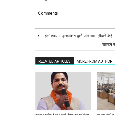
Comments
हेलोखबरमा प्रकाशित कुनै पनि सामग्रीबारे केह
पठाउन सक
RELATED ARTICLES
MORE FROM AUTHOR
सरकार बदलियो तर देशको सिच्युएशन बदलिएन :
सरकार कहाँ छ भ