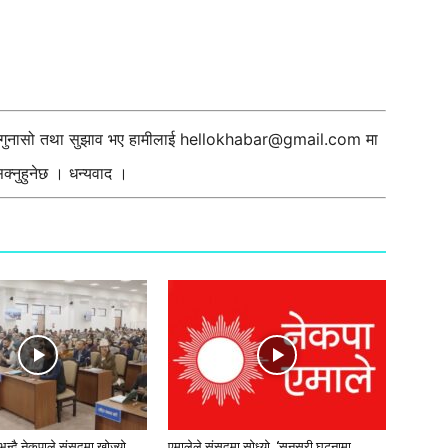
ी गुनासो तथा सुझाव भए हामीलाई
hellokhabar@gmail.com
मा
्नुहुनेछ । धन्यवाद ।
न्दै नेकपाले संसदमा खोज्यो
एमालेले संसदमा सोध्यो, ‘सुनसरी घटनामा