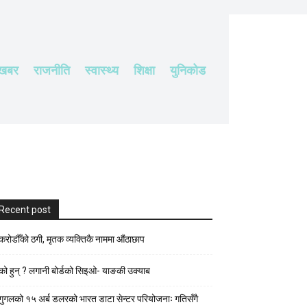
 खबर
राजनीति
स्वास्थ्य
शिक्षा
युनिकोड
Recent post
करोडौँको ठगी, मृतक व्यक्तिकै नाममा औंठाछाप
को हुन् ? लगानी बोर्डको सिइओ- याङकी उक्याब
गुगलको १५ अर्ब डलरको भारत डाटा सेन्टर परियोजनाः गतिसँगै