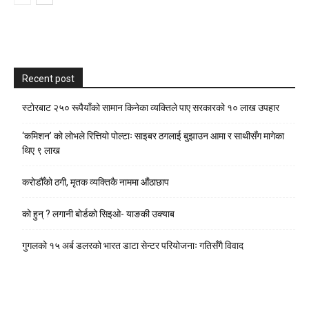
Recent post
स्टाेरबाट २५० रूपैयाँको सामान किनेका व्यक्तिले पाए सरकारको १० लाख उपहार
‘कमिशन’ को लोभले रित्तियो पोल्टाः साइबर ठगलाई बुझाउन आमा र साथीसँग मागेका
थिए ९ लाख
करोडौँको ठगी, मृतक व्यक्तिकै नाममा औंठाछाप
को हुन् ? लगानी बोर्डको सिइओ- याङकी उक्याब
गुगलको १५ अर्ब डलरको भारत डाटा सेन्टर परियोजनाः गतिसँगै विवाद