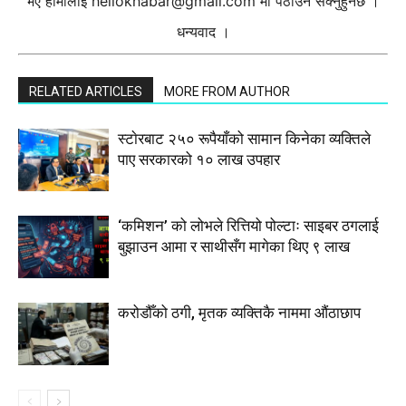
भए हामीलाई
hellokhabar@gmail.com
मा पठाउन सक्नुहुनेछ ।
धन्यवाद ।
RELATED ARTICLES
MORE FROM AUTHOR
स्टाेरबाट २५० रूपैयाँको सामान किनेका व्यक्तिले
पाए सरकारको १० लाख उपहार
‘कमिशन’ को लोभले रित्तियो पोल्टाः साइबर ठगलाई
बुझाउन आमा र साथीसँग मागेका थिए ९ लाख
करोडौँको ठगी, मृतक व्यक्तिकै नाममा औंठाछाप