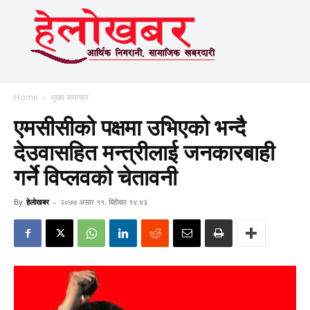
Home
मुख्य समाचार
एमसीसीको पक्षमा उभिएको भन्दै
देउवासहित मन्त्रीलाई जनकारबाही
गर्ने विप्लवको चेतावनी
By
हेलाेखबर
-
२०७७ असार ११, बिहीबार १४:४३