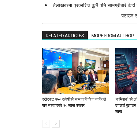
हेलोखबरमा प्रकाशित कुनै पनि सामग्रीबारे केह
पठाउन सक
RELATED ARTICLES
MORE FROM AUTHOR
स्टाेरबाट २५० रूपैयाँको सामान किनेका व्यक्तिले
‘कमिशन’ को लोभ
पाए सरकारको १० लाख उपहार
ठगलाई बुझाउन 
लाख