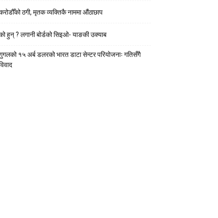
करोडौँको ठगी, मृतक व्यक्तिकै नाममा औंठाछाप
को हुन् ? लगानी बोर्डको सिइओ- याङकी उक्याब
गुगलको १५ अर्ब डलरको भारत डाटा सेन्टर परियोजनाः गतिसँगै
विवाद