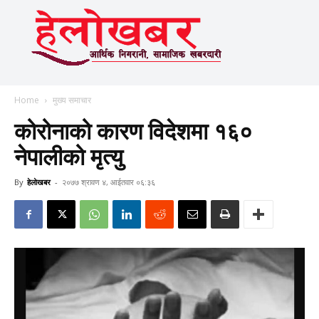
Home
मुख्य समाचार
कोरोनाको कारण विदेशमा १६०
नेपालीको मृत्यु
By
हेलाेखबर
-
२०७७ श्रावण ४, आईतवार ०६:३६