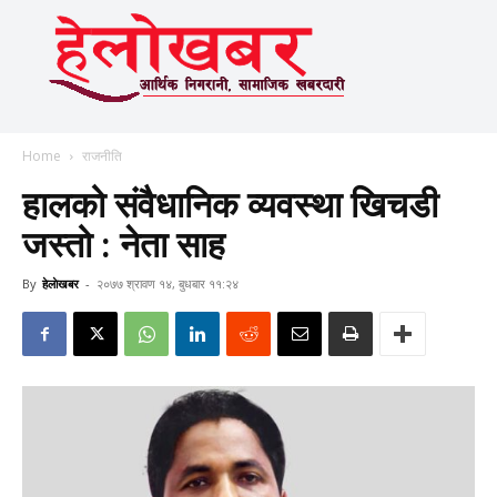
Home
राजनीति
हालको संवैधानिक व्यवस्था खिचडी
जस्तो : नेता साह
By
हेलाेखबर
-
२०७७ श्रावण १४, बुधबार ११:२४