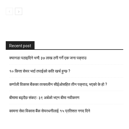
Recent post
क्यानडा पठाइदिने भन्दै ३७ लाख ठगी गर्ने एक जना पक्राउ
१० कित्ता सेयर भर्दा तपाईको कति खर्च हुन्छ ?
कर्णाली विकास बैंकका तत्कालीन सीईओसहित तीन पक्राउ, भएकाे के हाे ?
बीमामा बढ्दैछ संकटः ३९ अर्बको भएन बीमा नवीकरण
कामना सेवा विकास बैंक सेयरधनीलाई १५ प्रतिशत नगद दिने