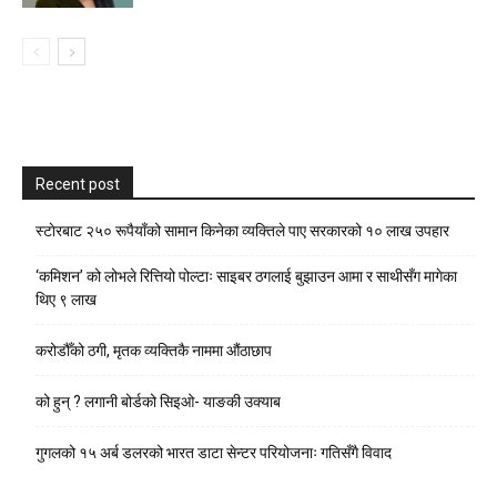
Recent post
स्टाेरबाट २५० रूपैयाँको सामान किनेका व्यक्तिले पाए सरकारको १० लाख उपहार
‘कमिशन’ को लोभले रित्तियो पोल्टाः साइबर ठगलाई बुझाउन आमा र साथीसँग मागेका
थिए ९ लाख
करोडौँको ठगी, मृतक व्यक्तिकै नाममा औंठाछाप
को हुन् ? लगानी बोर्डको सिइओ- याङकी उक्याब
गुगलको १५ अर्ब डलरको भारत डाटा सेन्टर परियोजनाः गतिसँगै विवाद