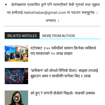
हेलोखबरमा प्रकाशित कुनै पनि सामग्रीबारे केही गुनासो तथा सुझाव
भए हामीलाई
hellokhabar@gmail.com
मा पठाउन सक्नुहुनेछ ।
धन्यवाद ।
RELATED ARTICLES
MORE FROM AUTHOR
स्टाेरबाट २५० रूपैयाँको सामान किनेका व्यक्तिले
पाए सरकारको १० लाख उपहार
‘कमिशन’ को लोभले रित्तियो पोल्टाः साइबर ठगलाई
बुझाउन आमा र साथीसँग मागेका थिए ९ लाख
को हुन् ? लगानी बोर्डको सिइओ- याङकी उक्याब