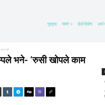
खबर
गृहपृष्ठ
हेलाे विशेष
अर्थ
 काम गर्छ’
म्पले भने- ‘रुसी खोपले काम