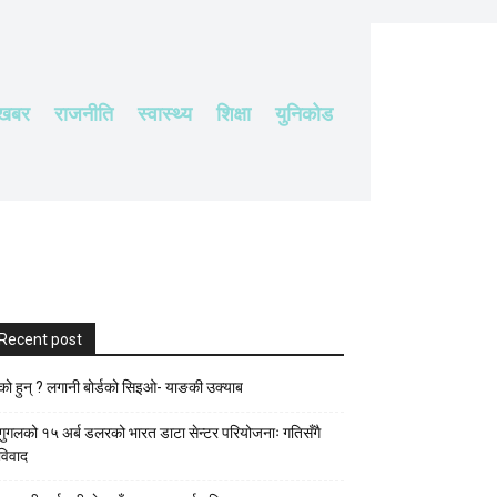
 खबर
राजनीति
स्वास्थ्य
शिक्षा
युनिकोड
Recent post
को हुन् ? लगानी बोर्डको सिइओ- याङकी उक्याब
गुगलको १५ अर्ब डलरको भारत डाटा सेन्टर परियोजनाः गतिसँगै
विवाद