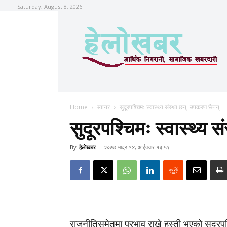
Saturday, August 8, 2026
Home
ब्यानर
सुदूरपश्चिमः स्वास्थ्य संस्था छन्, उपकरण छैनन्
सुदूरपश्चिमः स्वास्थ्य 
By
हेलाेखबर
-
२०७७ भाद्र १४, आईतवार १३:५९
राजनीतिसमेतमा प्रभाव राख्ने हस्ती भएको सुदूरप