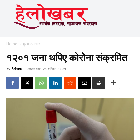
Home
मुख्य समाचार
१२०१ जना थपिए कोरोना संक्रमित
By
हेलाेखबर
-
२०७७ भाद्र २७, शनिबार १६:२१