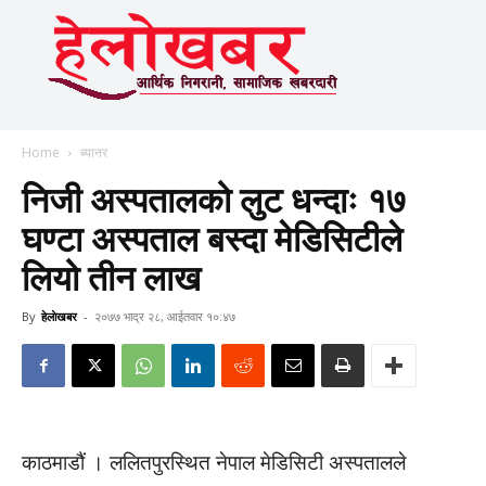
Home
ब्यानर
निजी अस्पतालको लुट धन्दाः १७
घण्टा अस्पताल बस्दा मेडिसिटीले
लियो तीन लाख
By
हेलाेखबर
-
२०७७ भाद्र २८, आईतवार १०:४७
काठमाडौं । ललितपुरस्थित नेपाल मेडिसिटी अस्पतालले