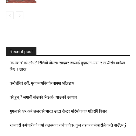
Recent post
‘कमिशन’ को लोभले रित्तियो पोल्टाः साइबर ठगलाई बुझाउन आमा र साथीसँग मागेका
थिए ९ लाख
करोडौँको ठगी, मृतक व्यक्तिकै नाममा औंठाछाप
को हुन् ? लगानी बोर्डको सिइओ- याङकी उक्याब
गुगलको १५ अर्ब डलरको भारत डाटा सेन्टर परियोजनाः गतिसँगै विवाद
सरकारी कर्मचारीकाे नयाँ तलबमान सार्वजनिक, कुन तहका कर्मचारीले कति पाउँछन्?