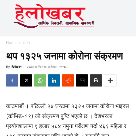
Home
ब्यानर
थप १३२५ जनामा कोरोना संक्रमण
By
हेलाेखबर
-
२०७७ आश्विन ४, आईतवार १७:१८
काठमाडौं । पछिल्लो २४ घण्टामा १३२५ जनामा कोरोना भाइरस
(कोभिड-१९) को संक्रमण पुष्टि भएको छ । देशभरका
प्रयोगशालामा ९ हजार ५८४ नमुना परीक्षण गर्दा ४६९ महिला र