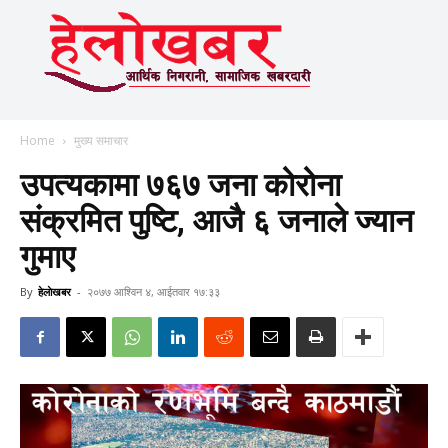
Home
मुख्य समाचार
उपत्यकामा ७६७ जना कोरोना
संक्रमित पुष्टि, आजै ६ जनाले ज्यान
गुमाए
By
हेलाेखबर
-
२०७७ आश्विन ४, आईतवार १७:३३