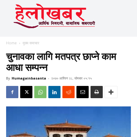
Home
मुख्य समाचार
चुनावका लागि मतपत्र छाप्ने काम
आधा सम्पन्न
By
Humagainbasanta
-
२०७० आश्विन २८, सोमबार ०५:१५