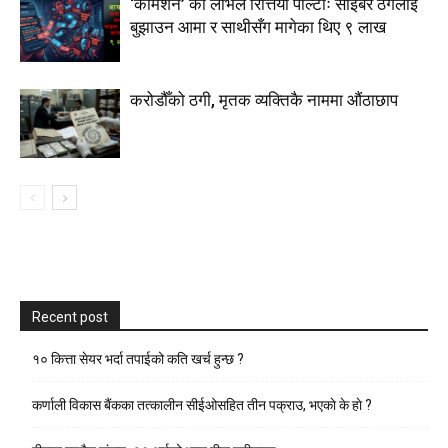
‘कमिशन’ को लोभले रित्तियो पोल्टाः साइबर ठगलाई
बुझाउन आमा र साथीसँग मागेका थिए ९ लाख
करोडौँको ठगी, मृतक व्यक्तिकै नाममा औंठाछाप
Recent post
१० कित्ता सेयर भर्दा तपाईको कति खर्च हुन्छ ?
कर्णाली विकास बैंकका तत्कालीन सीईओसहित तीन पक्राउ, भएकाे के हाे ?