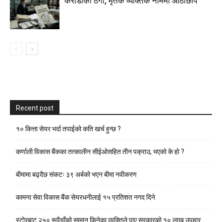
करोडौँको ठगी, मृतक व्यक्तिकै नाममा औंठाछाप
Recent post
१० कित्ता सेयर भर्दा तपाईको कति खर्च हुन्छ ?
कर्णाली विकास बैंकका तत्कालीन सीईओसहित तीन पक्राउ, भएकाे के हाे ?
बीमामा बढ्दैछ संकटः ३९ अर्बको भएन बीमा नवीकरण
कामना सेवा विकास बैंक सेयरधनीलाई १५ प्रतिशत नगद दिने
स्टाेरबाट २५० रूपैयाँको सामान किनेका व्यक्तिले पाए सरकारको १० लाख उपहार