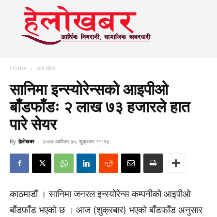
Home
अर्थ खबर
सानिमा इन्स्योरेन्सको आइपीओ
बाँडफाँडः २ लाख ७३ हजारले हात
पारे सेयर
By
हेलाेखबर
-
२०७७ आश्विन ३०, शुक्रबार ११:१३
काठमाडौं । सानिमा जनरल इन्स्योरेन्स कम्पनीको आइपीओ
बाँडफाँड भएको छ । आज (शुक्रबार) भएको बाँडफाँड अनुसार