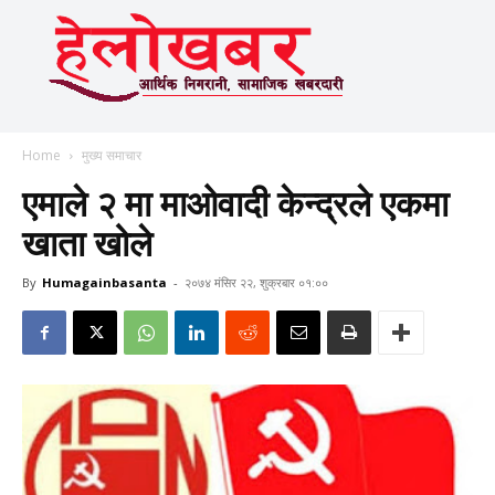
Home
मुख्य समाचार
एमाले २ मा माओवादी केन्द्रले एकमा
खाता खोले
By
Humagainbasanta
-
२०७४ मंसिर २२, शुक्रबार ०१:००