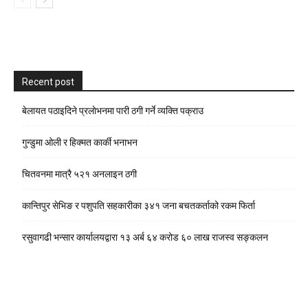
Recent post
बेलायत पठाइदिने प्रलाेभनमा पारी ठगी गर्ने व्यक्ति पक्राउ
गुन्डुमा ओली र हिक्मत कार्की भनाभन
चितवनमा मात्रै ५२१ अनलाइन ठगी
कान्तिपुर सेभिङ र पशुपति सहकारीका ३४१ जना बचतकर्ताको रकम फिर्ता
रसुवागढी भन्सार कार्यालयद्वारा १३ अर्ब ६४ करोड ६० लाख राजस्व सङ्कलन