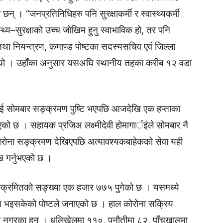
न् । “जनप्रतिनिधिहरु पनि सुरक्षाकर्मी र स्वास्थ्यकर्मी
स्थ्य–सुरक्षाको उच्च जोखिम हुनु स्वाभाविक हो, तर पनि
ा नियन्त्रण, कमाण्ड पोष्टका सदस्यसचिव एवं जिल्ला
भन्नुभयो । उहाँका अनुसार यसअघि स्थानीय तहका करीब १२ वडा
लाई सोमबार सङ्क्रमण पुष्टि भएपछि आजदेखि एक हप्ताका
एको छ । सहायक प्रजिअ लक्ष्मीदेवी होमागार्इंले सोमबार नै
 कोरोना सङ्क्रमण देखिएपछि अत्यावश्यकबाहेकको सेवा यही
ख गर्नुभएको छ ।
्क्रमितको सङ्ख्या एक हजार ७७५ पुगेको छ । यसमध्ये
्त भइसकेको पोष्टले जनाएको छ । हाल कोरोना सक्रिय
पा नगरका हुन् । धुलिखेलमा ११०, पनौतीमा ८२, पाँचखालमा