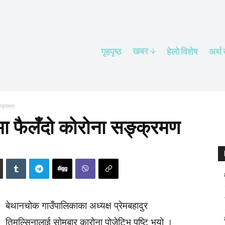
खबर
गृहपृष्ठ
हेलाे विशेष
अर्थ
ङ्क्रमण
मा फैलँदो कोरोना सङ्क्रमण
बेथानचोक गाउँपालिकाका अध्यक्ष प्रेमबहादुर
तिमल्सिनालाई सोमबार कारोना पोजेटिभ पुष्टि भयो ।