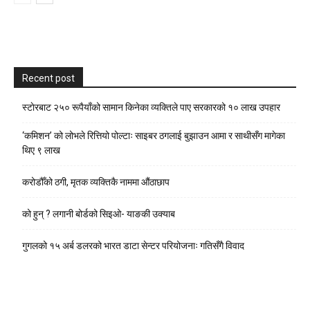
Recent post
स्टाेरबाट २५० रूपैयाँको सामान किनेका व्यक्तिले पाए सरकारको १० लाख उपहार
‘कमिशन’ को लोभले रित्तियो पोल्टाः साइबर ठगलाई बुझाउन आमा र साथीसँग मागेका
थिए ९ लाख
करोडौँको ठगी, मृतक व्यक्तिकै नाममा औंठाछाप
को हुन् ? लगानी बोर्डको सिइओ- याङकी उक्याब
गुगलको १५ अर्ब डलरको भारत डाटा सेन्टर परियोजनाः गतिसँगै विवाद