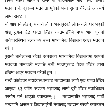
विषय सहज लागेपनि राजधानी काठमाडौँमै डेढ घण्टा हिँडेर
मतदान केन्द्रसम्म मतदाता पुगेको भन्ने सुन्दा धेरैलाई आश्चर्य
लाग्न सक्छ ।
यो आश्चर्य होइन, यथार्थ हो । भक्तपुरको लोकन्थली घर भएकी
अंशु ढुंगेल डेढ घण्टा हिँडेर काठमाडौँको मध्य भाग पुरानो
बानेश्वरस्थित रत्नराज्य उच्च माध्यामिक विद्यालय आएर मतदान
गरे ।
पुरानो बानेश्वरमा रहेको रत्नराज्य माध्यामिक विद्यालयमा आफ्नो
मतदाता नामावली भएपछि उनी भक्तपुरबाट पैदल हिँडेर त्यस
ठाँउमा आएर मतदान गरेकी हुन् ।
यस्तै कोटेश्वर महादेवस्थानबाट मतदानका लागि एक घण्टा हिँडेर
आएका ६३ वर्षीय सञ्जय भट्टराई लामो दूरी हिँडेर मताधिकार
प्रयोग गर्न आएको बताउछन्् । मतदानपछि भट्टराई पार्टी
भन्दापनि असल र विकासप्रेमी नेतालाई मतदान गरेको बताउछन्