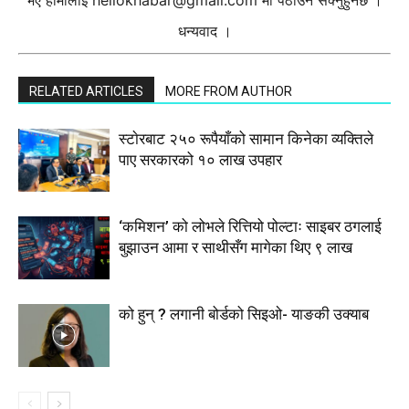
भए हामीलाई
hellokhabar@gmail.com
मा पठाउन सक्नुहुनेछ ।
धन्यवाद ।
RELATED ARTICLES
MORE FROM AUTHOR
स्टाेरबाट २५० रूपैयाँको सामान किनेका व्यक्तिले
पाए सरकारको १० लाख उपहार
‘कमिशन’ को लोभले रित्तियो पोल्टाः साइबर ठगलाई
बुझाउन आमा र साथीसँग मागेका थिए ९ लाख
को हुन् ? लगानी बोर्डको सिइओ- याङकी उक्याब