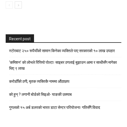
Recent post
स्टाेरबाट २५० रूपैयाँको सामान किनेका व्यक्तिले पाए सरकारको १० लाख उपहार
‘कमिशन’ को लोभले रित्तियो पोल्टाः साइबर ठगलाई बुझाउन आमा र साथीसँग मागेका
थिए ९ लाख
करोडौँको ठगी, मृतक व्यक्तिकै नाममा औंठाछाप
को हुन् ? लगानी बोर्डको सिइओ- याङकी उक्याब
गुगलको १५ अर्ब डलरको भारत डाटा सेन्टर परियोजनाः गतिसँगै विवाद