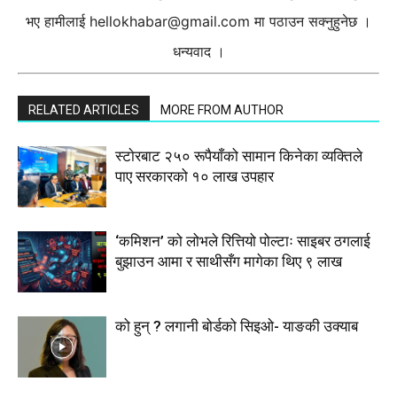
भए हामीलाई
hellokhabar@gmail.com
मा पठाउन सक्नुहुनेछ ।
धन्यवाद ।
RELATED ARTICLES
MORE FROM AUTHOR
स्टाेरबाट २५० रूपैयाँको सामान किनेका व्यक्तिले
पाए सरकारको १० लाख उपहार
‘कमिशन’ को लोभले रित्तियो पोल्टाः साइबर ठगलाई
बुझाउन आमा र साथीसँग मागेका थिए ९ लाख
को हुन् ? लगानी बोर्डको सिइओ- याङकी उक्याब