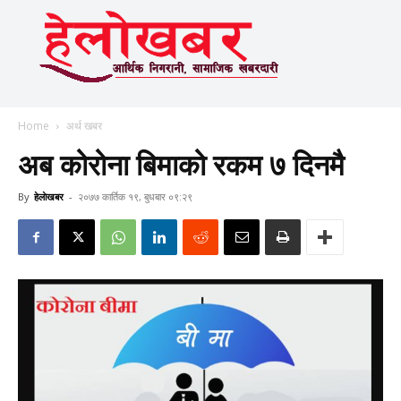
Home
अर्थ खबर
अब कोरोना बिमाको रकम ७ दिनमै
By
हेलाेखबर
-
२०७७ कार्तिक १९, बुधबार ०९:२९