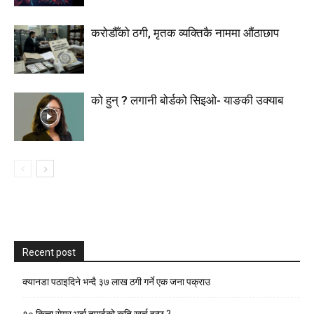
करोडौँको ठगी, मृतक व्यक्तिकै नाममा औंठाछाप
को हुन् ? लगानी बोर्डको सिइओ- याङकी उक्याब
Recent post
क्यानडा पठाइदिने भन्दै ३७ लाख ठगी गर्ने एक जना पक्राउ