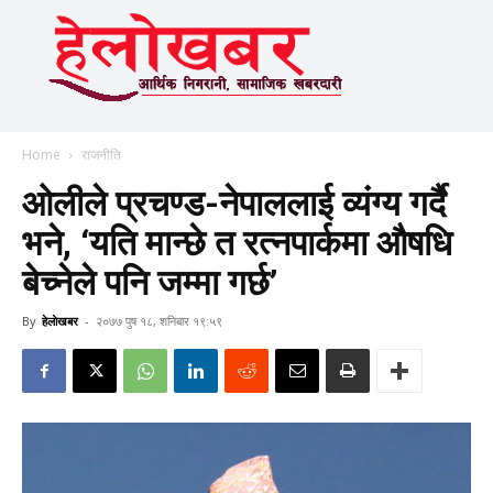
Home
राजनीति
ओलीले प्रचण्ड-नेपाललाई व्यंग्य गर्दै
भने, ‘यति मान्छे त रत्‍नपार्कमा औषधि
बेच्‍नेले पनि जम्मा गर्छ’
By
हेलाेखबर
-
२०७७ पुष १८, शनिबार १९:५९