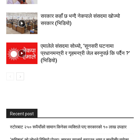
सरकार कहाँ छ भन्दै नेकपाले संसदमा खोज्यो
सरकार (भिडियाे)
एमालेले संसदमा सोध्यो, ‘सुनसरी घटनामा
प्रधानमन्त्री र गृहमन्त्री जेल बस्नुपर्छ कि पर्दैन ?’
(भिडियाे)
Recent post
स्टाेरबाट २५० रूपैयाँको सामान किनेका व्यक्तिले पाए सरकारको १० लाख उपहार
‘कमिशन’ को लोभले रित्तियो पोल्टाः साइबर ठगलाई बुझाउन आमा र साथीसँग मागेका