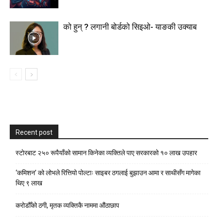
को हुन् ? लगानी बोर्डको सिइओ- याङकी उक्याब
Recent post
स्टाेरबाट २५० रूपैयाँको सामान किनेका व्यक्तिले पाए सरकारको १० लाख उपहार
‘कमिशन’ को लोभले रित्तियो पोल्टाः साइबर ठगलाई बुझाउन आमा र साथीसँग मागेका
थिए ९ लाख
करोडौँको ठगी, मृतक व्यक्तिकै नाममा औंठाछाप