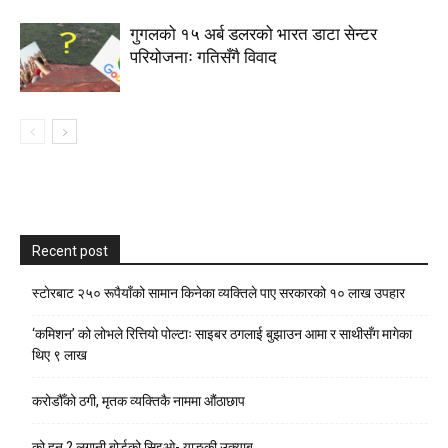
गुगलको १५ अर्ब डलरको भारत डाटा सेन्टर
परियोजनाः गतिसँगै विवाद
Recent post
स्टाेरबाट २५० रूपैयाँको सामान किनेका व्यक्तिले पाए सरकारको १० लाख उपहार
‘कमिशन’ को लोभले रित्तियो पोल्टाः साइबर ठगलाई बुझाउन आमा र साथीसँग मागेका
थिए ९ लाख
करोडौँको ठगी, मृतक व्यक्तिकै नाममा औंठाछाप
को हुन् ? लगानी बोर्डको सिइओ- याङकी उक्याब