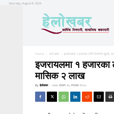
Saturday, August 8, 2026
Home
अर्थ खबर
इजरायलमा १ हजारका लागि रोजगारी खुल्यो, 
इजरायलमा १ हजारका ला
मासिक २ लाख
By
हेलाेखबर
-
२०७८ श्रावण १२, मंगलवार ११:०८