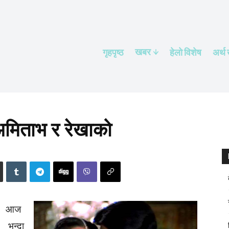
खबर
गृहपृष्ठ
हेलाे विशेष
अर्थ
 अमिताभ र रेखाको
आज
भन्दा