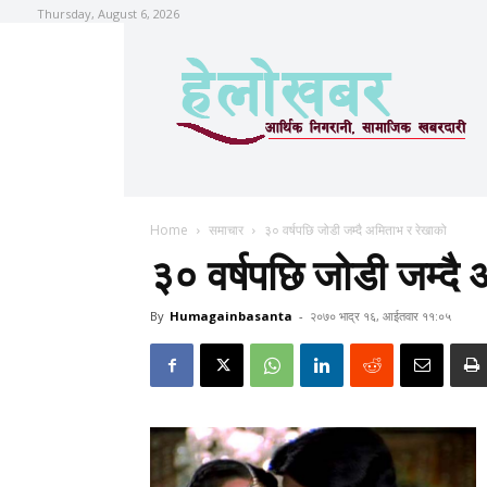
Thursday, August 6, 2026
Home
समाचार
३० वर्षपछि जोडी जम्दै अमिताभ र रेखाको
३० वर्षपछि जोडी जम्दै
By
Humagainbasanta
-
२०७० भाद्र १६, आईतवार ११:०५