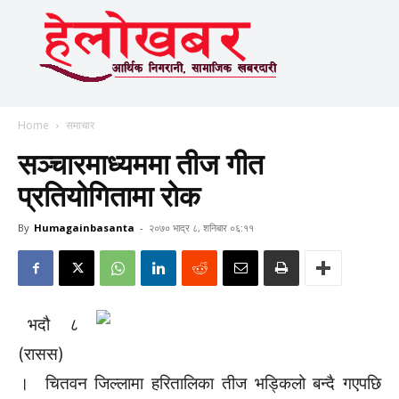
Home
समाचार
सञ्चारमाध्यममा तीज गीत
प्रतियोगितामा रोक
By
Humagainbasanta
-
२०७० भाद्र ८, शनिबार ०६:११
भदौ ८
(रासस)
। चितवन जिल्लामा हरितालिका तीज भड्किलो बन्दै गएपछि