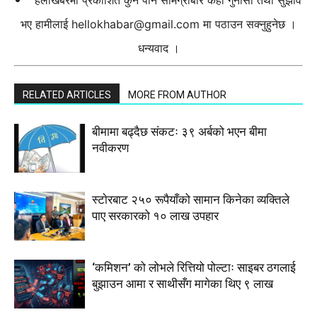
हेलोखबरमा प्रकाशित कुनै पनि सामग्रीबारे केही गुनासो तथा सुझाव
भए हामीलाई
hellokhabar@gmail.com
मा पठाउन सक्नुहुनेछ ।
धन्यवाद ।
RELATED ARTICLES
MORE FROM AUTHOR
बीमामा बढ्दैछ संकटः ३९ अर्बको भएन बीमा
नवीकरण
स्टाेरबाट २५० रूपैयाँको सामान किनेका व्यक्तिले
पाए सरकारको १० लाख उपहार
‘कमिशन’ को लोभले रित्तियो पोल्टाः साइबर ठगलाई
बुझाउन आमा र साथीसँग मागेका थिए ९ लाख