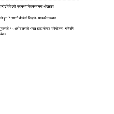
करोडौँको ठगी, मृतक व्यक्तिकै नाममा औंठाछाप
को हुन् ? लगानी बोर्डको सिइओ- याङकी उक्याब
गुगलको १५ अर्ब डलरको भारत डाटा सेन्टर परियोजनाः गतिसँगै
विवाद