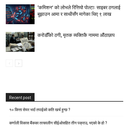
‘कमिशन’ को लोभले रित्तियो पोल्टाः साइबर ठगलाई
बुझाउन आमा र साथीसँग मागेका थिए ९ लाख
करोडौँको ठगी, मृतक व्यक्तिकै नाममा औंठाछाप
Recent post
१० कित्ता सेयर भर्दा तपाईको कति खर्च हुन्छ ?
कर्णाली विकास बैंकका तत्कालीन सीईओसहित तीन पक्राउ, भएकाे के हाे ?