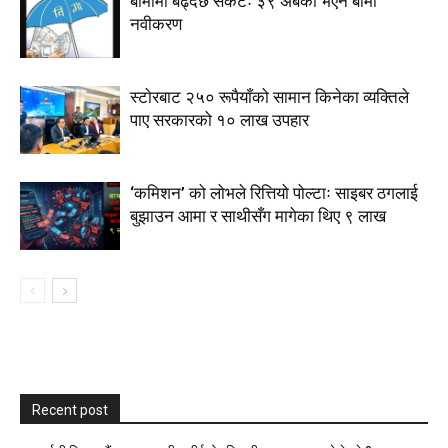
बीमामा बढ्दैछ संकटः ३९ अर्बको भएन बीमा
नवीकरण
स्टाेरबाट २५० रूपैयाँको सामान किनेका व्यक्तिले
पाए सरकारको १० लाख उपहार
‘कमिशन’ को लोभले रित्तियो पोल्टाः साइबर ठगलाई
बुझाउन आमा र साथीसँग मागेका थिए ९ लाख
Recent post