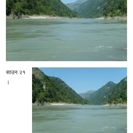
साउन २१
।