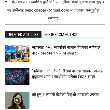
हेलोखबरमा प्रकाशित कुनै पनि सामग्रीबारे केही गुनासो तथा सुझाव
भए हामीलाई
hellokhabar@gmail.com
मा पठाउन सक्नुहुनेछ ।
धन्यवाद ।
RELATED ARTICLES
MORE FROM AUTHOR
स्टाेरबाट २५० रूपैयाँको सामान किनेका व्यक्तिले
पाए सरकारको १० लाख उपहार
‘कमिशन’ को लोभले रित्तियो पोल्टाः साइबर ठगलाई
बुझाउन आमा र साथीसँग मागेका थिए ९ लाख
को हुन् ? लगानी बोर्डको सिइओ- याङकी उक्याब