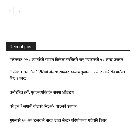
Recent post
स्टाेरबाट २५० रूपैयाँको सामान किनेका व्यक्तिले पाए सरकारको १० लाख उपहार
‘कमिशन’ को लोभले रित्तियो पोल्टाः साइबर ठगलाई बुझाउन आमा र साथीसँग मागेका
थिए ९ लाख
करोडौँको ठगी, मृतक व्यक्तिकै नाममा औंठाछाप
को हुन् ? लगानी बोर्डको सिइओ- याङकी उक्याब
गुगलको १५ अर्ब डलरको भारत डाटा सेन्टर परियोजनाः गतिसँगै विवाद