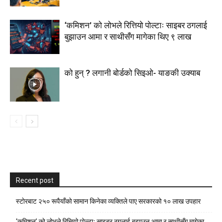
‘कमिशन’ को लोभले रित्तियो पोल्टाः साइबर ठगलाई
बुझाउन आमा र साथीसँग मागेका थिए ९ लाख
को हुन् ? लगानी बोर्डको सिइओ- याङकी उक्याब
Recent post
स्टाेरबाट २५० रूपैयाँको सामान किनेका व्यक्तिले पाए सरकारको १० लाख उपहार
‘कमिशन’ को लोभले रित्तियो पोल्टाः साइबर ठगलाई बुझाउन आमा र साथीसँग मागेका