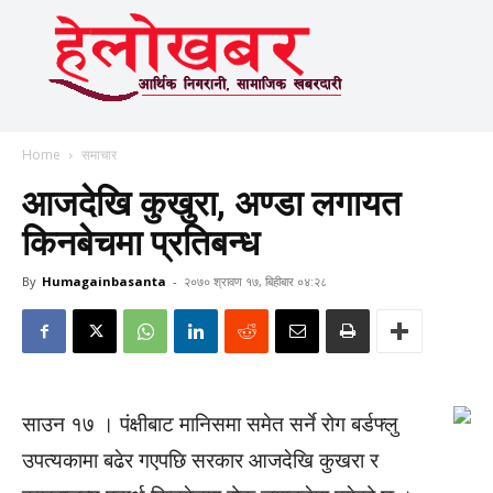
Home
समाचार
आजदेखि कुखुरा, अण्डा लगायत
किनबेचमा प्रतिबन्ध
By
Humagainbasanta
-
२०७० श्रावण १७, बिहीबार ०४:२८
साउन १७ । पंक्षीबाट मानिसमा समेत सर्ने रोग बर्डफ्लु
उपत्यकामा बढेर गएपछि सरकार आजदेखि कुखरा र